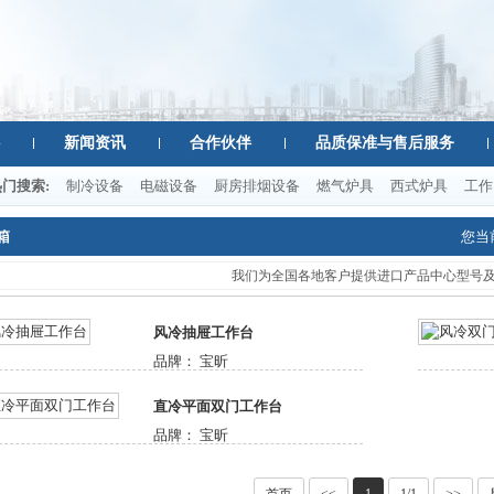
新闻资讯
合作伙伴
品质保准与售后服务
热门搜索:
制冷设备
电磁设备
厨房排烟设备
燃气炉具
西式炉具
工作
箱
您当
我们为全国各地客户提供进口产品中心型号
风冷抽屉工作台
品牌：
宝昕
型号：
直冷平面双门工作台
详情点击
品牌：
宝昕
型号：
详情点击