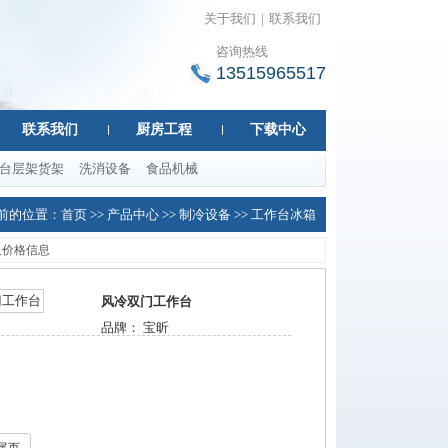
关于我们
|
联系我们
咨询热线
13515965517
联系我们
厨房工程
下载中心
台层架货架
洗消设备
食品机械
前的位置：
首页
>>
产品中心
>>
制冷设备
>>
工作台冰箱
及价格信息
风冷双门工作台
品牌：
宝昕
型号：
详情点击